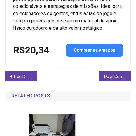
colecionáveis e estratégias de missões. Ideal para
colecionadores exigentes, entusiastas do jogo e
setups gamers que buscam um material de apoio
físico duradouro e de alto valor nostálgico.
R$20,34
Comprar na Amazon
Navegação
Red Dead Redemption 2 para PS4 Vale a Pena em 2026? Análise
Days Gone PS4 Vale a Pena? Análise Completa do Jogo em Mídia Física
de
RELATED POSTS
Post