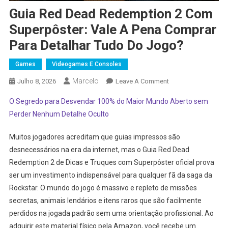
Guia Red Dead Redemption 2 Com
Superpôster: Vale A Pena Comprar
Para Detalhar Tudo Do Jogo?
Games
Videogames E Consoles
Marcelo
On
Julho 8, 2026
Leave A Comment
Guia
O Segredo para Desvendar 100% do Maior Mundo Aberto sem
Red
Perder Nenhum Detalhe Oculto
Dead
Redemption
Muitos jogadores acreditam que guias impressos são
2
desnecessários na era da internet, mas o Guia Red Dead
Com
Redemption 2 de Dicas e Truques com Superpôster oficial prova
Superpôster:
Vale
ser um investimento indispensável para qualquer fã da saga da
A
Rockstar. O mundo do jogo é massivo e repleto de missões
Pena
secretas, animais lendários e itens raros que são facilmente
Comprar
perdidos na jogada padrão sem uma orientação profissional. Ao
Para
adquirir este material físico pela Amazon, você recebe um