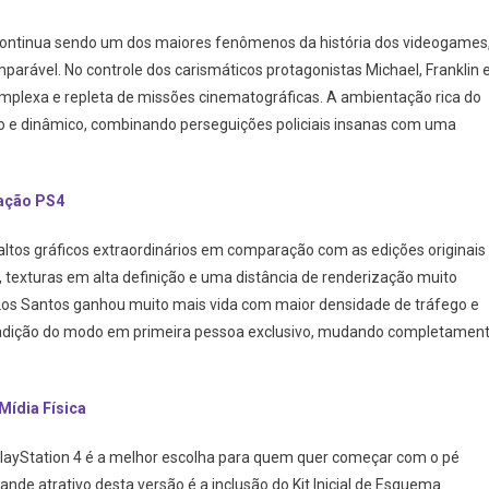
 continua sendo um dos maiores fenômenos da história dos videogames
arável. No controle dos carismáticos protagonistas Michael, Franklin 
mplexa e repleta de missões cinematográficas. A ambientação rica do
 e dinâmico, combinando perseguições policiais insanas com uma
ração PS4
altos gráficos extraordinários em comparação com as edições originais
 texturas em alta definição e uma distância de renderização muito
de Los Santos ganhou muito mais vida com maior densidade de tráfego e
 a adição do modo em primeira pessoa exclusivo, mudando completamen
Mídia Física
a PlayStation 4 é a melhor escolha para quem quer começar com o pé
ande atrativo desta versão é a inclusão do Kit Inicial de Esquema