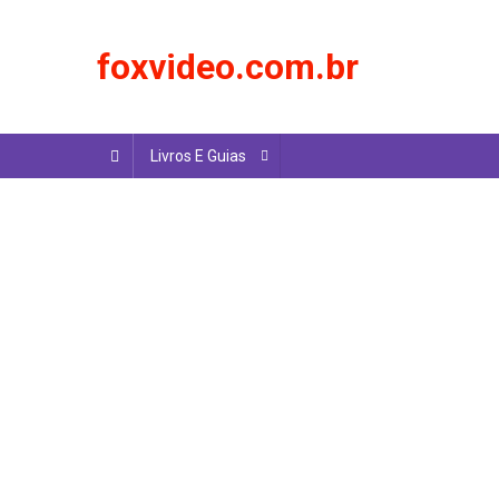
Skip
to
foxvideo.com.br
content
Livros E Guias