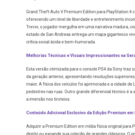
Premium
Grand Theft Auto V Premium Edition para PlayStation 4
Edition
oferecendo um nível de liberdade e entretenimento incomp
Para
Trevor, o jogador mergulha em uma narrativa madura, co
PS4
estado de San Andreas entrega um mapa gigantesco vivo
Vale
A
crítica social ácida e bem-humorada.
Pena
Melhorias Técnicas e Visuais Impressionantes na Ge
Em
2026?
Esta versão otimizada para o console PS4 da Sony traz s
Análise
da geração anterior, apresentando resoluções superiores,
maior. A física dos veículos foi aprimorada e a cidade 
pedestres nas ruas. Outro grande diferencial técnico é
a imersão nos tiroteios.
Conteúdo Adicional Exclusivo da Edição Premium em 
Adquirir a Premium Edition em mídia física original par
direito ou expandir sua coleção de grandes clássicos. O gr