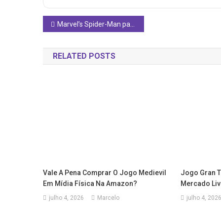
Navegação
Marvel’s Spider-Man para PS4 Vale a Pena em 2026? Análise Completa
de
RELATED POSTS
Post
Vale A Pena Comprar O Jogo Medievil
Jogo Gran T
Em Mídia Física Na Amazon?
Mercado Liv
julho 4, 2026
Marcelo
julho 4, 202