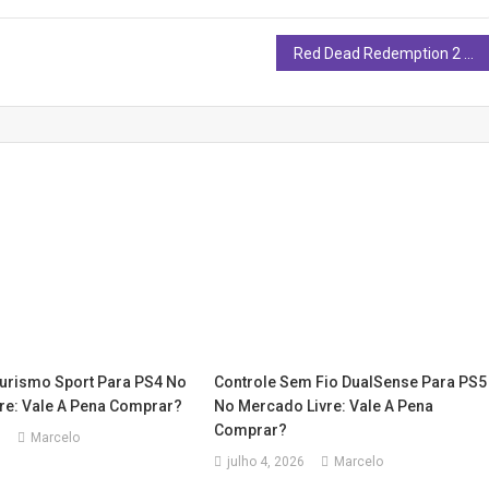
Red Dead Redemption 2 para PS4 Vale a Pena em 2026? Análise
urismo Sport Para PS4 No
Controle Sem Fio DualSense Para PS5
re: Vale A Pena Comprar?
No Mercado Livre: Vale A Pena
Comprar?
6
Marcelo
julho 4, 2026
Marcelo