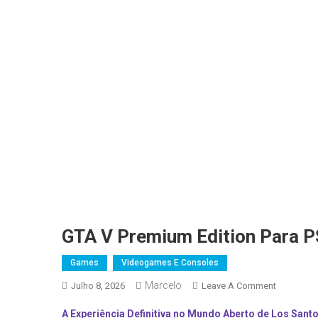
GTA V Premium Edition Para P
Games
Videogames E Consoles
Marcelo
On
Julho 8, 2026
Leave A Comment
GTA
A Experiência Definitiva no Mundo Aberto de Los Sant
V