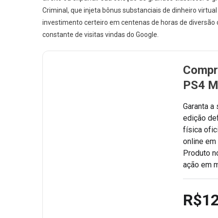
Criminal, que injeta bônus substanciais de dinheiro virtu
investimento certeiro em centenas de horas de diversão d
constante de visitas vindas do Google.
Compre
PS4 Mí
Garanta a
edição def
física ofi
online em 
Produto no
ação em m
R$12