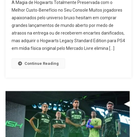
A Magia de Hogwarts Totalmente Preservada com o
Legacy
Melhor Custo-Benefício no Seu Console Muitos jogadores
PS4
apaixonados pelo universo bruxo hesitam em comprar
Vale
grandes lançamentos de mundo aberto por medo de
A
Pena?
atrasos na entrega ou de receberem encartes danificados,
Análise
mas adquirir o Hogwarts Legacy Standard Edition para PS4
Do
em mídia física original pelo Mercado Livre elimina […]
Jogo
Em
Continue Reading
Mídia
Física
No
Mercado
Livre