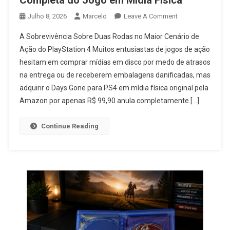
Completa do Jogo em Mídia Física
On
Julho 8, 2026
Marcelo
Leave A Comment
Days
A Sobrevivência Sobre Duas Rodas no Maior Cenário de
Gone
Ação do PlayStation 4 Muitos entusiastas de jogos de ação
PS4
hesitam em comprar mídias em disco por medo de atrasos
Vale
na entrega ou de receberem embalagens danificadas, mas
A
Pena?
adquirir o Days Gone para PS4 em mídia física original pela
Análise
Amazon por apenas R$ 99,90 anula completamente […]
Completa
Do
Continue Reading
Jogo
Em
Mídia
Física