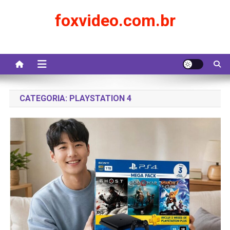
Skip
foxvideo.com.br
to
content
CATEGORIA:
PLAYSTATION 4