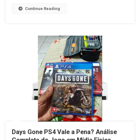
Comprar
Continue Reading
A
Mídia
Física
Do
Novo
Jogo
De
Futebol?
Days Gone PS4 Vale a Pena? Análise