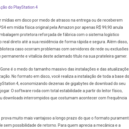
ção do PlayStation 4
r mídias em disco por medo de atrasos na entrega ou de receberem
PS4 em mídia física original pela Amazon por apenas R$ 99,90 anula
balagem protetora reforçada de fábrica com o sistema logístico
eal direto até a sua residência de forma rápida e segura. Além disso,
biblioteca caso ocorram problemas com servidores de rede ou exclusões
se permanente e vitalícia deste aclamado título na sua prateleira gamer.
 Gone é o medo do tamanho massivo das instalações e das atualizaçõe
zação. No formato em disco, você realiza a instalação de toda a base d
PlayStation 4, economizando dezenas de gigabytes de download do seu
ar. O software roda com total estabilidade a partir do leitor físico,
 ou downloads interrompidos que costumam acontecer com frequência
 se prova muito mais vantajoso a longo prazo do que o formato puramen
sole sem possibilidade de retorno. Para quem aprecia a mecânica e a