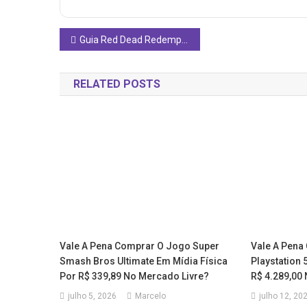
Navegação
Guia Red Dead Redemption 2 com Superpôster: Vale a Pena Comprar para Detalhar Tudo do Jogo?
de
RELATED POSTS
Post
Vale A Pena Comprar O Jogo Super
Vale A Pena
Smash Bros Ultimate Em Mídia Física
Playstation 
Por R$ 339,89 No Mercado Livre?
R$ 4.289,00
julho 5, 2026
Marcelo
julho 12, 20