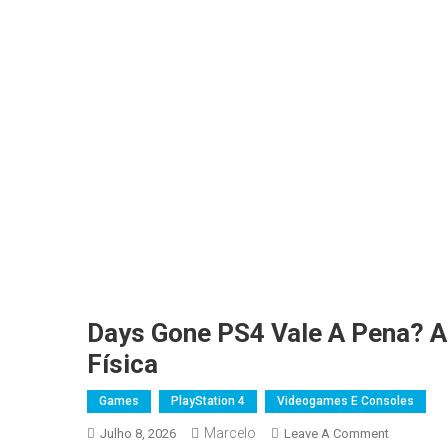
Days Gone PS4 Vale A Pena? A
Física
Games
PlayStation 4
Videogames E Consoles
Marcelo
On
Julho 8, 2026
Leave A Comment