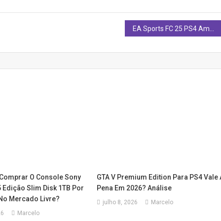
EA Sports FC 25 PS4 Amazon: Vale a Pena Comprar a Mídia Física do Novo Jogo de Futebol?
 Comprar O Console Sony
GTA V Premium Edition Para PS4 Vale 
5 Edição Slim Disk 1TB Por
Pena Em 2026? Análise
 No Mercado Livre?
julho 8, 2026
Marcelo
26
Marcelo