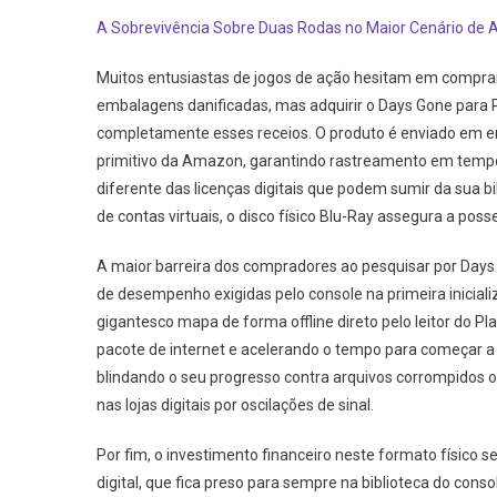
Days
A Sobrevivência Sobre Duas Rodas no Maior Cenário de A
Gone
PS4
Muitos entusiastas de jogos de ação hesitam em compra
Vale
embalagens danificadas, mas adquirir o Days Gone para 
A
completamente esses receios. O produto é enviado em em
Pena?
primitivo da Amazon, garantindo rastreamento em tempo r
Análise
Completa
diferente das licenças digitais que podem sumir da sua 
Do
de contas virtuais, o disco físico Blu-Ray assegura a pos
Jogo
Em
A maior barreira dos compradores ao pesquisar por Days
Mídia
de desempenho exigidas pelo console na primeira iniciali
Física
gigantesco mapa de forma offline direto pelo leitor do 
pacote de internet e acelerando o tempo para começar a jog
blindando o seu progresso contra arquivos corrompidos
nas lojas digitais por oscilações de sinal.
Por fim, o investimento financeiro neste formato físico
digital, que fica preso para sempre na biblioteca do con