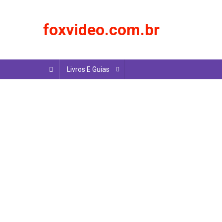
Skip
to
foxvideo.com.br
content
Livros E Guias