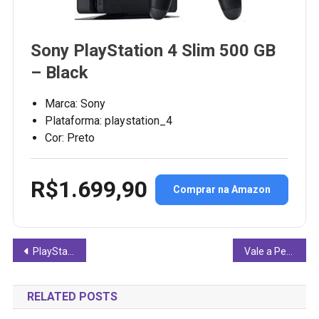
Sony PlayStation 4 Slim 500 GB
– Black
Marca: Sony
Plataforma: playstation_4
Cor: Preto
R$1.699,90
Comprar na Amazon
Navegação
PlayStation 4 na Amazon: Ainda Vale a Pena Comprar Esse Console Usado?
Vale a Pena Comprar o Console Xbox One S Branco 1TB Usado por R$ 2.100,00 na Amazon?
de
RELATED POSTS
Post