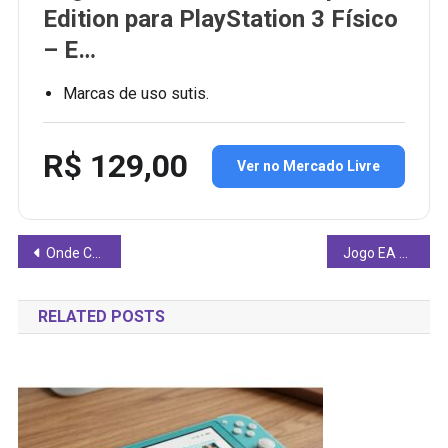
Edition para PlayStation 3 Físico
– E…
Marcas de uso sutis.
R$ 129,00
Ver no Mercado Livre
Navegação
Onde Comprar Jogo Dark Souls Remastered PS4 Mídia Física Original
Jogo EA Sports FC 26 PS5 Original Lacrado Mídia Física
de
RELATED POSTS
Post