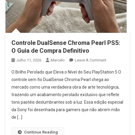
Controle DualSense Chroma Pearl PS5:
O Guia de Compra Definitivo
On
Julho 11, 2026
Marcelo
Leave A Comment
Controle
O Brilho Perolado que Eleva o Nível do Seu PlayStation 5 O
DualSense
controle sem fio DualSense Chroma Pearl chega ao
Chroma
mercado como uma verdadeira obra de arte tecnológica,
Pearl
trazendo um acabamento perolado exclusivo que reflete
PS5:
O
tons pastéis deslumbrantes sob a luz. Essa edição especial
Guia
da Sony foi desenhada para gamers que não abrem mão
De
de […]
Compra
Definitivo
Continue Reading