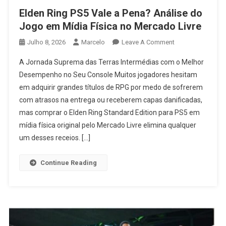
Elden Ring PS5 Vale a Pena? Análise do
Jogo em Mídia Física no Mercado Livre
On
Julho 8, 2026
Marcelo
Leave A Comment
Elden
A Jornada Suprema das Terras Intermédias com o Melhor
Ring
Desempenho no Seu Console Muitos jogadores hesitam
PS5
em adquirir grandes títulos de RPG por medo de sofrerem
Vale
com atrasos na entrega ou receberem capas danificadas,
A
Pena?
mas comprar o Elden Ring Standard Edition para PS5 em
Análise
mídia física original pelo Mercado Livre elimina qualquer
Do
um desses receios. […]
Jogo
Em
Continue Reading
Mídia
Física
No
Mercado
Livre