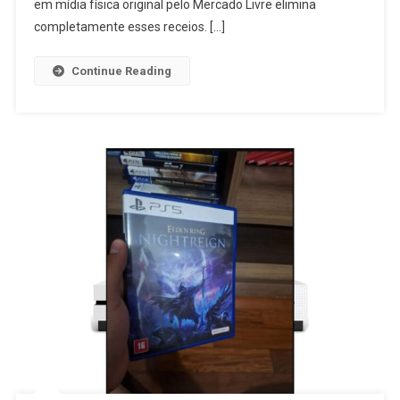
A
em mídia física original pelo Mercado Livre elimina
Pena?
completamente esses receios. […]
Análise
Do
Continue Reading
Jogo
Em
Mídia
Física
No
Mercado
Livre