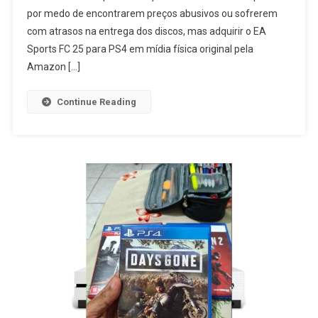
por medo de encontrarem preços abusivos ou sofrerem
PS4
Amazon:
com atrasos na entrega dos discos, mas adquirir o EA
Vale
Sports FC 25 para PS4 em mídia física original pela
A
Amazon […]
Pena
Comprar
Continue Reading
A
Mídia
Física
Do
Novo
Jogo
De
Futebol?