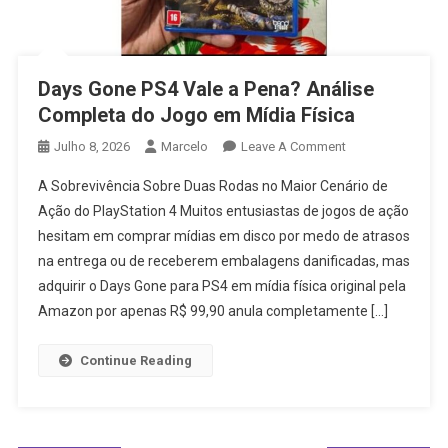
Days Gone PS4 Vale a Pena? Análise
Completa do Jogo em Mídia Física
On
Julho 8, 2026
Marcelo
Leave A Comment
Days
A Sobrevivência Sobre Duas Rodas no Maior Cenário de
Gone
Ação do PlayStation 4 Muitos entusiastas de jogos de ação
PS4
hesitam em comprar mídias em disco por medo de atrasos
Vale
na entrega ou de receberem embalagens danificadas, mas
A
Pena?
adquirir o Days Gone para PS4 em mídia física original pela
Análise
Amazon por apenas R$ 99,90 anula completamente […]
Completa
Do
Continue Reading
Jogo
Em
Mídia
Física