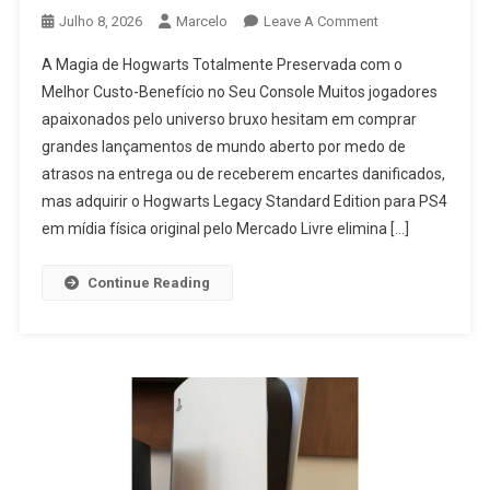
On
Julho 8, 2026
Marcelo
Leave A Comment
Hogwarts
A Magia de Hogwarts Totalmente Preservada com o
Legacy
Melhor Custo-Benefício no Seu Console Muitos jogadores
PS4
apaixonados pelo universo bruxo hesitam em comprar
Vale
grandes lançamentos de mundo aberto por medo de
A
Pena?
atrasos na entrega ou de receberem encartes danificados,
Análise
mas adquirir o Hogwarts Legacy Standard Edition para PS4
Do
em mídia física original pelo Mercado Livre elimina […]
Jogo
Em
Continue Reading
Mídia
Física
No
Mercado
Livre