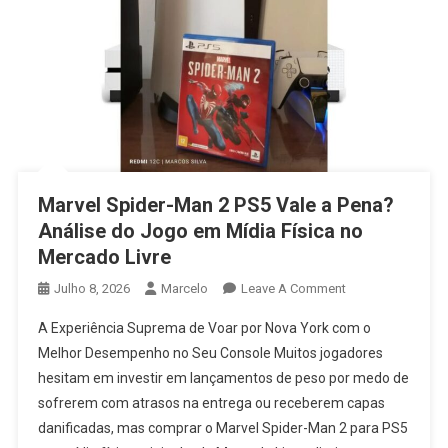
Marvel Spider-Man 2 PS5 Vale a Pena?
Análise do Jogo em Mídia Física no
Mercado Livre
On
Julho 8, 2026
Marcelo
Leave A Comment
Marvel
A Experiência Suprema de Voar por Nova York com o
Spider-
Melhor Desempenho no Seu Console Muitos jogadores
Man
hesitam em investir em lançamentos de peso por medo de
2
sofrerem com atrasos na entrega ou receberem capas
PS5
Vale
danificadas, mas comprar o Marvel Spider-Man 2 para PS5